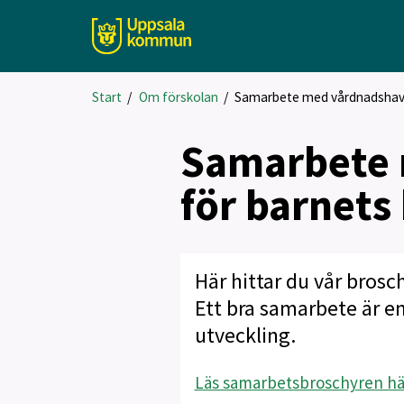
Start
/
Om förskolan
/
Samarbete med vårdnadshava
Samarbete 
för barnets
Här hittar du vår bros
Ett bra samarbete är e
utveckling.
Läs samarbetsbroschyren här