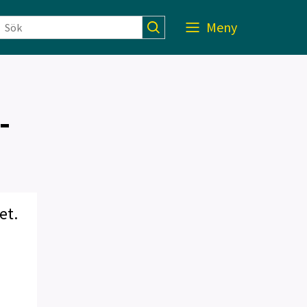
Meny
-
et.